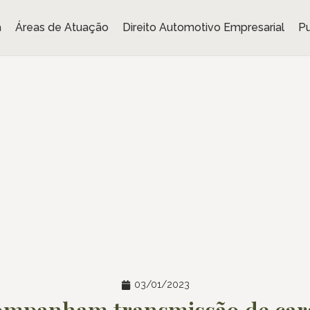
a
Áreas de Atuação
Direito Automotivo Empresarial
Pu
03/01/2023
ompanham transmissão de car