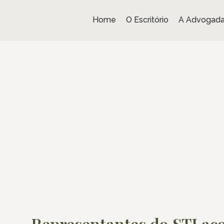
Home
O Escritório
A Advogad
Representantes do STJ ac