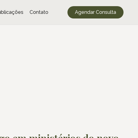
blicações
Contato
Agendar Consulta
go em ministérios do novo