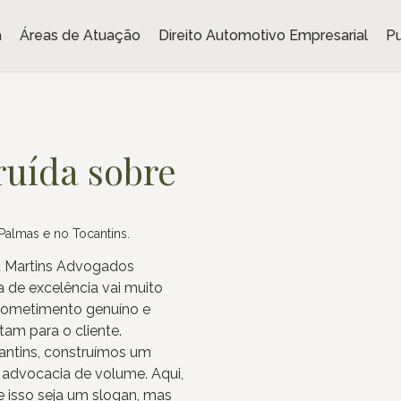
a
Áreas de Atuação
Direito Automotivo Empresarial
Pu
ruída sobre
Palmas e no Tocantins.
a Martins Advogados
 de excelência vai muito
prometimento genuíno e
am para o cliente.
antins, construímos um
 advocacia de volume. Aqui,
e isso seja um slogan, mas