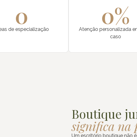
0
0
%
eas de especialização
Atenção personalizada 
caso
Boutique ju
significa na 
Um escritório boutique não é