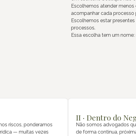
Escolhemos atender menos c
acompanhar cada processo p
Escolhemos estar presentes 
processos.
Essa escolha tem um nome: r
II · Dentro do Ne
amos riscos, ponderamos
Não somos advogados que
urídica — muitas vezes
de forma contínua, próxim