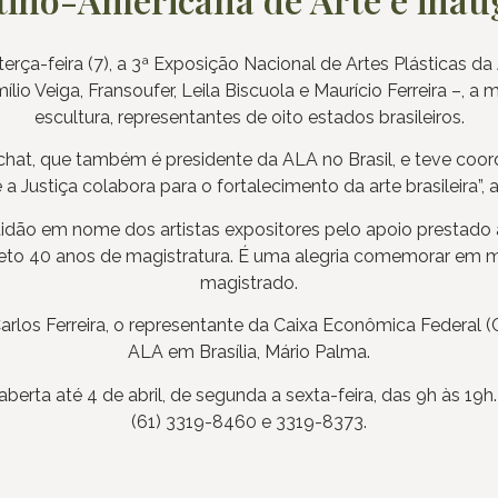
 terça-feira (7), a 3ª Exposição Nacional de Artes Plásticas
mílio Veiga, Fransoufer, Leila Biscuola e Maurício Ferreira –, 
escultura, representantes de oito estados brasileiros.
chat, que também é presidente da ALA no Brasil, e teve coo
a Justiça colabora para o fortalecimento da arte brasileira”, 
dão em nome dos artistas expositores pelo apoio prestado às
o 40 anos de magistratura. É uma alegria comemorar em mei
magistrado.
rlos Ferreira, o representante da Caixa Econômica Federal (C
ALA em Brasília, Mário Palma.
aberta até 4 de abril, de segunda a sexta-feira, das 9h às 1
(61) 3319-8460 e 3319-8373.