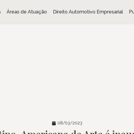
a
Áreas de Atuação
Direito Automotivo Empresarial
Pu
08/03/2023
tino-Americana de Arte é inau