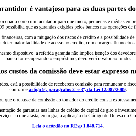
rantidor é vantajoso para as duas partes do
oi criado como um facilitador para que micro, pequenas e médias empr
09 possibilita que as garantias exigidas pelos bancos nas operações 
 financeiras, com a mitigação dos riscos de crédito e a possibilidade d
 deter maior facilidade de acesso ao crédito, com encargos financeiros
mesmo dispositivo, a referida garantia não implica isenção dos devedor
banco for recuperando o empréstimo, devolverá o valor ao fundo.
os custos da comissão deve estar expresso n
fundos, está a possibilidade de receberem comissão para remunerar o ris
conforme
artigo 9º,
parágrafos 2º e 3º, da Lei 12.087/2009
.
u que o repasse da comissão ao tomador do crédito consta expressamente
tação de garantias nas linhas de crédito de capital de giro e investim
serviço – o que afasta, em regra, a aplicação do Código de Defesa do C
Leia o acórdão no REsp 1.848.714
.