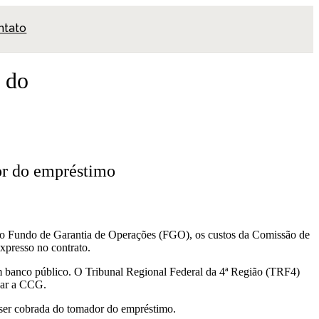
ntato
 do
or do empréstimo
pelo Fundo de Garantia de Operações (FGO), os custos da Comissão de
xpresso no contrato.
m banco público. O Tribunal Regional Federal da 4ª Região (TRF4)
agar a CCG.
e ser cobrada do tomador do empréstimo.