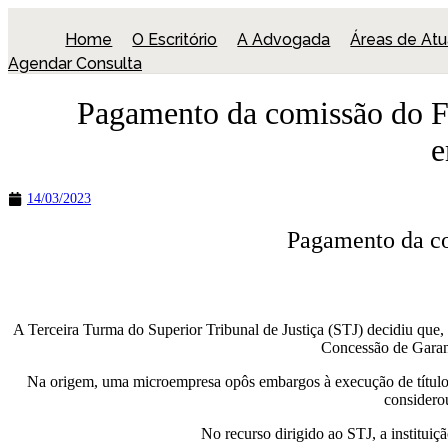
Ir
para
Home
O Escritório
A Advogada
Áreas de At
o
Agendar Consulta
conteúdo
Pagamento da comissão do F
e
14/03/2023
Pagamento da co
A Terceira Turma do Superior Tribunal de Justiça (STJ) decidiu que
Concessão de Garant
Na origem, uma microempresa opôs embargos à execução de título 
considerou
No recurso dirigido ao STJ, a institui