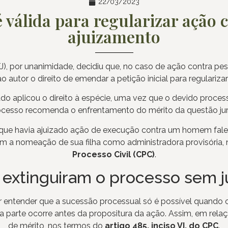
22/03/2023
 válida para regularizar ação 
ajuizamento
STJ), por unanimidade, decidiu que, no caso de ação contra 
 autor o direito de emendar a petição inicial para regulariza
do aplicou o direito à espécie, uma vez que o devido processo
ocesso recomenda o enfrentamento do mérito da questão juríd
que havia ajuizado ação de execução contra um homem fale
om a nomeação de sua filha como administradora provisória,
Processo Civil (CPC)
.
as extinguiram o processo sem 
or entender que a sucessão processual só é possível quando 
 parte ocorre antes da propositura da ação. Assim, em relaçã
de mérito, nos termos do
artigo 485, inciso VI, do CPC
.