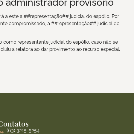
o administrador provisório
rá a este a ##representação## judicial do espólio. Por
amente compromissado, a ##representação## judicial do
rio como representante judicial do espólio, caso não se
uiu a relatora ao dar provimento ao recurso especial.
Contatos
(63) 3215-5254