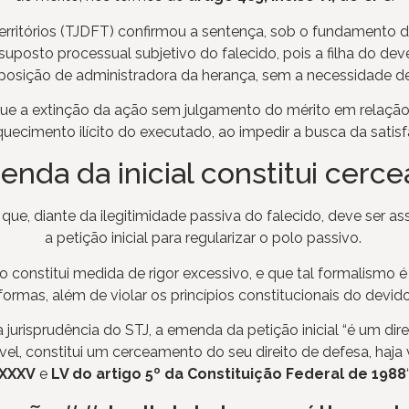
 Territórios (TJDFT) confirmou a sentença, sob o fundamento d
ssuposto processual subjetivo do falecido, pois a filha do
 posição de administradora da herança, sem a necessidade de
e a extinção da ação sem julgamento do mérito em relação 
quecimento ilícito do executado, ao impedir a busca da satis
enda da inicial constitui cer
u que, diante da ilegitimidade passiva do falecido, deve ser
a petição inicial para regularizar o polo passivo.
constitui medida de rigor excessivo, e que tal formalismo é
ormas, além de violar os princípios constitucionais do devido
isprudência do STJ, a emenda da petição inicial “é um dire
ível, constitui um cerceamento do seu direito de defesa, haja
XXXV
e
LV do artigo 5º da Constituição Federal de 1988
“