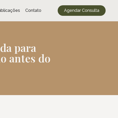
blicações
Contato
Agendar Consulta
ida para
do antes do