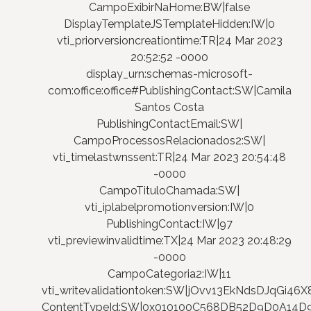
CampoExibirNaHome:BW|false
DisplayTemplateJSTemplateHidden:IW|0
vti_priorversioncreationtime:TR|24 Mar 2023
20:52:52 -0000
display_urn:schemas-microsoft-
com:office:office#PublishingContact:SW|Camila
Santos Costa
PublishingContactEmail:SW|
CampoProcessosRelacionados2:SW|
vti_timelastwnssent:TR|24 Mar 2023 20:54:48
-0000
CampoTituloChamada:SW|
vti_iplabelpromotionversion:IW|0
PublishingContact:IW|97
vti_previewinvalidtime:TX|24 Mar 2023 20:48:29
-0000
CampoCategoria2:IW|11
vti_writevalidationtoken:SW|jOvv13EkNdsDJqGi46
ContentTypeId:SW|0x010100C568DB52D9D0A14