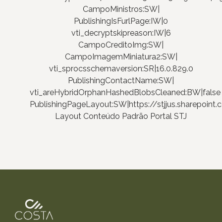
CampoMinistros:SW|
PublishingIsFurlPage:IW|0
vti_decryptskipreason:IW|6
CampoCreditoImg:SW|
CampoImagemMiniatura2:SW|
vti_sprocsschemaversion:SR|16.0.829.0
PublishingContactName:SW|
vti_areHybridOrphanHashedBlobsCleaned:BW|false
PublishingPageLayout:SW|https://stjjus.sharepoi
Layout Conteúdo Padrão Portal STJ