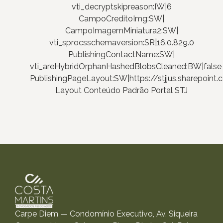
vti_decryptskipreason:IW|6
CampoCreditoImg:SW|
CampoImagemMiniatura2:SW|
vti_sprocsschemaversion:SR|16.0.829.0
PublishingContactName:SW|
vti_areHybridOrphanHashedBlobsCleaned:BW|false
PublishingPageLayout:SW|https://stjjus.sharepoi
Layout Conteúdo Padrão Portal STJ
Carpe Diem — Condomínio Executivo, Av. Siqueira