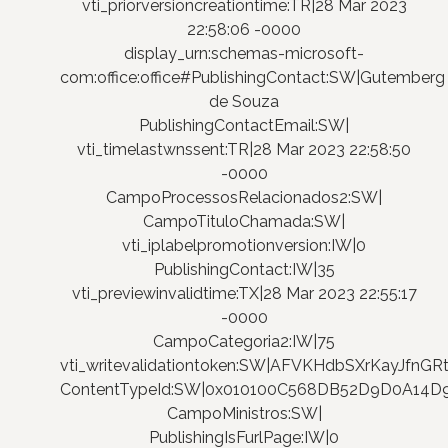
vti_priorversioncreationtime:TR|28 Mar 2023
22:58:06 -0000
display_urn:schemas-microsoft-
com:office:office#PublishingContact:SW|Gutemberg
de Souza
PublishingContactEmail:SW|
vti_timelastwnssent:TR|28 Mar 2023 22:58:50
-0000
CampoProcessosRelacionados2:SW|
CampoTituloChamada:SW|
vti_iplabelpromotionversion:IW|0
PublishingContact:IW|35
vti_previewinvalidtime:TX|28 Mar 2023 22:55:17
-0000
CampoCategoria2:IW|75
vti_writevalidationtoken:SW|AFVKHdbSXrKayJfnG
ContentTypeId:SW|0x010100C568DB52D9D0A14
CampoMinistros:SW|
PublishingIsFurlPage:IW|0