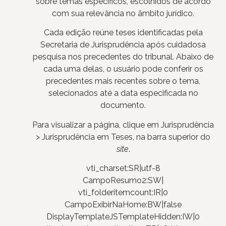
sobre temas específicos, escolhidos de acordo
com sua relevância no âmbito jurídico.
Cada edição reúne teses identificadas pela
Secretaria de Jurisprudência após cuidadosa
pesquisa nos precedentes do tribunal. Abaixo de
cada uma delas, o usuário pode conferir os
precedentes mais recentes sobre o tema,
selecionados até a data especificada no
documento.
Para visualizar a página, clique em Jurisprudência
> Jurisprudência em Teses, na barra superior do
site
.
vti_charset:SR|utf-8
CampoResumo2:SW|
vti_folderitemcount:IR|0
CampoExibirNaHome:BW|false
DisplayTemplateJSTemplateHidden:IW|0