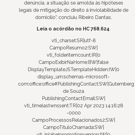
denúncia, a situação se amolda às hipóteses
legais de mitigação do direito à inviolabilidade de
domicílio”, concluiu Ribeiro Dantas.
Leia o acórdão no HC 768.624
.
vti_charset:SR|utf-8
CampoResumo2:SW|
vti_folderitemcount:IR|0
CampoExibirNaHome:BW|false
DisplayTemplateJSTemplateHidden:IW|0
display_urn:schemas-microsoft-
com:office:office#PublishingContact:SW|Gutemberg
de Souza
PublishingContactEmail:SW|
vti_timelastwnssent:TR|02 Apr 2023 14:16:28
-0000
CampoProcessosRelacionados2:SW|
CampoTituloChamada:SW|
vti_iplabelpromotionversion:IW|0