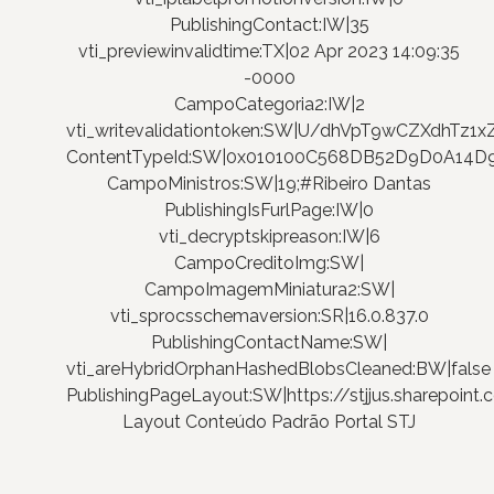
PublishingContact:IW|35
vti_previewinvalidtime:TX|02 Apr 2023 14:09:35
-0000
CampoCategoria2:IW|2
vti_writevalidationtoken:SW|U/dhVpT9wCZXdhTz1
ContentTypeId:SW|0x010100C568DB52D9D0A14
CampoMinistros:SW|19;#Ribeiro Dantas
PublishingIsFurlPage:IW|0
vti_decryptskipreason:IW|6
CampoCreditoImg:SW|
CampoImagemMiniatura2:SW|
vti_sprocsschemaversion:SR|16.0.837.0
PublishingContactName:SW|
vti_areHybridOrphanHashedBlobsCleaned:BW|false
PublishingPageLayout:SW|https://stjjus.sharepoi
Layout Conteúdo Padrão Portal STJ