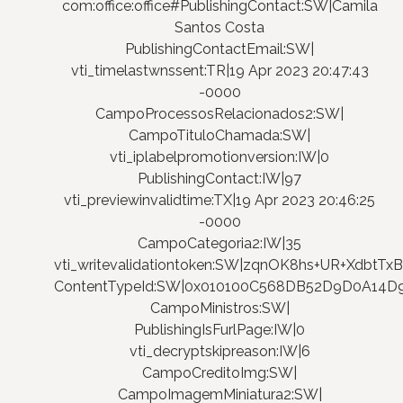
com:office:office#PublishingContact:SW|Camila
Santos Costa
PublishingContactEmail:SW|
vti_timelastwnssent:TR|19 Apr 2023 20:47:43
-0000
CampoProcessosRelacionados2:SW|
CampoTituloChamada:SW|
vti_iplabelpromotionversion:IW|0
PublishingContact:IW|97
vti_previewinvalidtime:TX|19 Apr 2023 20:46:25
-0000
CampoCategoria2:IW|35
vti_writevalidationtoken:SW|zqnOK8hs+UR+XdbtT
ContentTypeId:SW|0x010100C568DB52D9D0A14
CampoMinistros:SW|
PublishingIsFurlPage:IW|0
vti_decryptskipreason:IW|6
CampoCreditoImg:SW|
CampoImagemMiniatura2:SW|