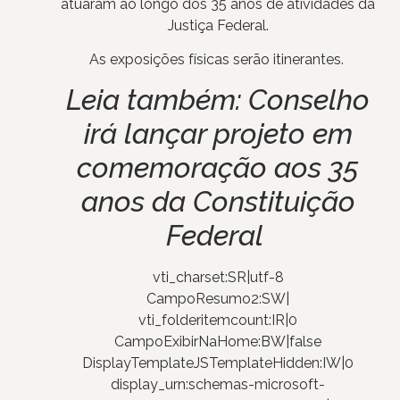
atuaram ao longo dos 35 anos de atividades da
Justiça Federal.
As exposições físicas serão itinerantes.
Leia também:
Conselho
irá lançar projeto em
comemoração aos 35
anos da Constituição
Federal
vti_charset:SR|utf-8
CampoResumo2:SW|
vti_folderitemcount:IR|0
CampoExibirNaHome:BW|false
DisplayTemplateJSTemplateHidden:IW|0
display_urn:schemas-microsoft-