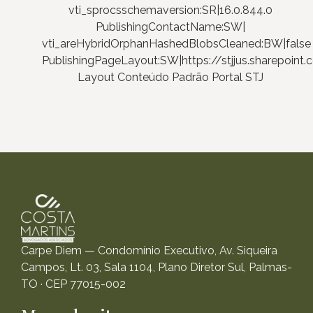
vti_sprocsschemaversion:SR|16.0.844.0
PublishingContactName:SW|
vti_areHybridOrphanHashedBlobsCleaned:BW|false
PublishingPageLayout:SW|https://stjjus.sharepoi
Layout Conteúdo Padrão Portal STJ
Carpe Diem — Condomínio Executivo, Av. Siqueira
Campos, Lt. 03, Sala 1104, Plano Diretor Sul, Palmas-
TO · CEP 77015-002