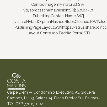
CampoImagemMiniatura2:SW|
vti_sprocsschemaversion:SR|16.0.844.0
PublishingContactName:SW|
vti_areHybridOrphanHashedBlobsCleaned:BW|false
PublishingPageLayout:SW|https://stjjus.sharepoi
Layout Conteúdo Padrão Portal STJ
Carpe Diem — Condomínio Executivo, Av. Siqueira
Campos, Lt. 03, Sala 1104, Plano Diretor Sul, Palmas-
TO · CEP 77015-002