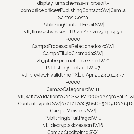
display_urn:schemas-microsoft-
com:office:office#PublishingContact:SW|Camila
Santos Costa
PublishingContactEmail:SW|
vti_timelastwnssent:TR|20 Apr 2023 19:14:50
-0000
CampoProcessosRelacionados2:SW|
CampoTituloChamada:SW|
vti_iplabelpromotionversion:IW|0
PublishingContact:IW|97
vti_previewinvalidtime:TX|20 Apr 2023 19:13:37
-0000
CampoCategoria2:IW|11
vti_writevalidationtoken:SW|Rar00JSdAYghxPauhJwn
ContentTypeId:SW|0x010100C568DB52D9D0A14
CampoMinistros:SW|
PublishingIsFurlPage:IW|0
vti_decryptskipreason:IW|6
CampoCreditoImg:SW|