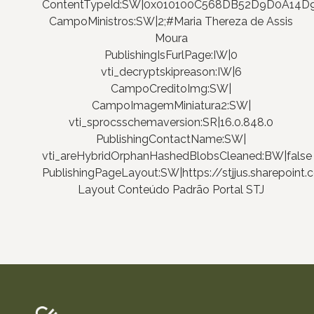
ContentTypeId:SW|0x010100C568DB52D9D0A14
CampoMinistros:SW|2;#Maria Thereza de Assis
Moura
PublishingIsFurlPage:IW|0
vti_decryptskipreason:IW|6
CampoCreditoImg:SW|
CampoImagemMiniatura2:SW|
vti_sprocsschemaversion:SR|16.0.848.0
PublishingContactName:SW|
vti_areHybridOrphanHashedBlobsCleaned:BW|false
PublishingPageLayout:SW|https://stjjus.sharepoi
Layout Conteúdo Padrão Portal STJ