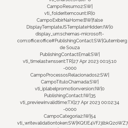
CampoResumo2:SW|
vti_folderitemcount:IR|0
CampoExibirNaHome:BW|false
DisplayTemplateJSTemplateHidden:IW|0
display_urn:schemas-microsoft-
com:office:office#PublishingContact:SW|Gutemberg
de Souza
PublishingContactEmail:SW|
vti_timelastwnssent:TR|27 Apr 2023 00:15:10
-0000
CampoProcessosRelacionados2:SW|
CampoTituloChamada:SW|
vti_iplabelpromotionversion:IW|0
PublishingContact:IW|35
vti_previewinvalidtime:TX|27 Apr 2023 00:02:34
-0000
CampoCategoria2:IW|54
vti_writevalidationtoken:SW|KQfJE4VFJ3lbkQzo