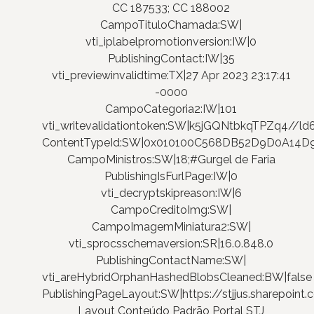
CC 187533; CC 188002
CampoTituloChamada:SW|
vti_iplabelpromotionversion:IW|0
PublishingContact:IW|35
vti_previewinvalidtime:TX|27 Apr 2023 23:17:41
-0000
CampoCategoria2:IW|101
vti_writevalidationtoken:SW|k5jGQNtbkqTPZq4//ld
ContentTypeId:SW|0x010100C568DB52D9D0A14
CampoMinistros:SW|18;#Gurgel de Faria
PublishingIsFurlPage:IW|0
vti_decryptskipreason:IW|6
CampoCreditoImg:SW|
CampoImagemMiniatura2:SW|
vti_sprocsschemaversion:SR|16.0.848.0
PublishingContactName:SW|
vti_areHybridOrphanHashedBlobsCleaned:BW|false
PublishingPageLayout:SW|https://stjjus.sharepoi
Layout Conteúdo Padrão Portal STJ