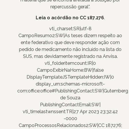
repercussão geral”.
Leia o acórdão no CC 187.276
.
vti_charset:SR|utf-8
CampoResumo2:SW|As teses dizem respeito ao
ente federativo que deve responder ação com
pedido de medicamento não incluído na lista do
SUS, mas devidamente registrado na Anvisa.
vti_folderitemcount:IR|0
CampoExibirNaHome:BW|false
DisplayTemplateJSTemplateHidden:IW|0
display_urn:schemas-microsoft-
com:office:office#PublishingContact:SW|Gutemberg
de Souza
PublishingContactEmail:SW|
vti_timelastwnssent:TR|27 Apr 2023 23:32:42
-0000
CampoProcessosRelacionados2:SW|CC 187276;