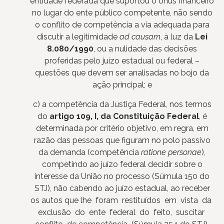
entidade federada que suportou o ônus financeiro
no lugar do ente público competente, não sendo
o conflito de competência a via adequada para
discutir a legitimidade
ad causam
, à luz da
Lei
8.080/1990
, ou a nulidade das decisões
proferidas pelo juízo estadual ou federal –
questões que devem ser analisadas no bojo da
ação principal; e
c) a competência da Justiça Federal, nos termos
do
artigo 109, I, da Constituição Federal
, é
determinada por critério objetivo, em regra, em
razão das pessoas que figuram no polo passivo
da demanda (competência
ratione personae
),
competindo ao juízo federal decidir sobre o
interesse da União no processo (Súmula 150 do
STJ), não cabendo ao juízo estadual, ao receber
os autos que lhe foram restituídos em vista da
exclusão do ente federal do feito, suscitar