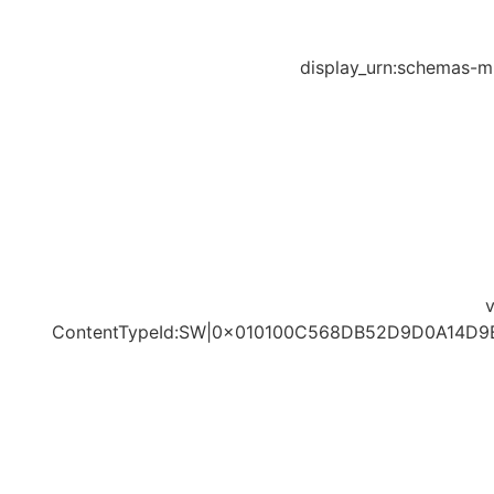
display_urn:schemas-mi
ContentTypeId:SW|0x010100C568DB52D9D0A14D