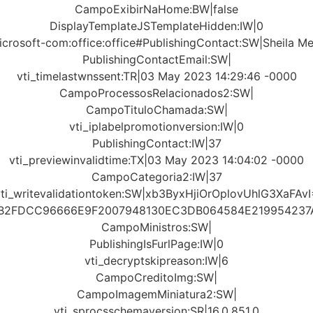
CampoExibirNaHome:BW|false
DisplayTemplateJSTemplateHidden:IW|0
crosoft-com:office:office#PublishingContact:SW|Sheila Me
PublishingContactEmail:SW|
vti_timelastwnssent:TR|03 May 2023 14:29:46 -0000
CampoProcessosRelacionados2:SW|
CampoTituloChamada:SW|
vti_iplabelpromotionversion:IW|0
PublishingContact:IW|37
vti_previewinvalidtime:TX|03 May 2023 14:04:02 -0000
CampoCategoria2:IW|37
vti_writevalidationtoken:SW|xb3ByxHjiOrOplovUhlG3XaFAvI
9B2FDCC96666E9F2007948130EC3DB064584E21995423
CampoMinistros:SW|
PublishingIsFurlPage:IW|0
vti_decryptskipreason:IW|6
CampoCreditoImg:SW|
CampoImagemMiniatura2:SW|
vti_sprocsschemaversion:SR|16.0.851.0