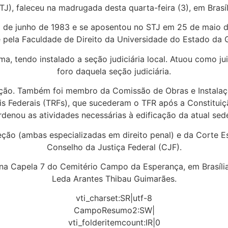
TJ), faleceu na madrugada desta quarta-feira (3), em Brasíl
 de junho de 1983 e se aposentou no STJ em 25 de maio d
 pela Faculdade de Direito da Universidade do Estado da
aima, tendo instalado a seção judiciária local. Atuou como j
foro daquela seção judiciária.
Seção. Também foi membro da Comissão de Obras e Instalaç
is Federais (TRFs), que sucederam o TFR após a Constituiç
denou as atividades necessárias à edificação da atual sed
ção (ambas especializadas em direito penal) e da Corte E
Conselho da Justiça Federal (CJF).
1h, na Capela 7 do Cemitério Campo da Esperança, em Brasíl
Leda Arantes Thibau Guimarães.
vti_charset:SR|utf-8
CampoResumo2:SW|
vti_folderitemcount:IR|0