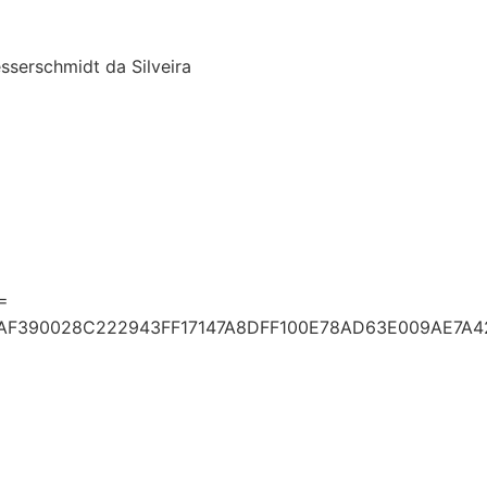
sserschmidt da Silveira
=
7AF390028C222943FF17147A8DFF100E78AD63E009AE7A