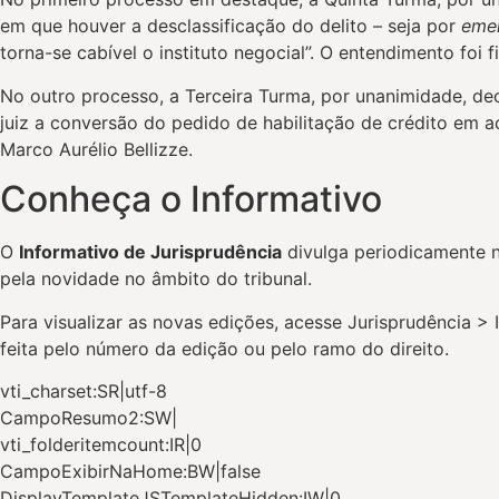
em que houver a desclassificação do delito – seja por
eme
torna-se cabível o instituto negocial”. O entendimento fo
No outro processo, a Terceira Turma, por unanimidade, de
juiz a conversão do pedido de habilitação de crédito em a
Marco Aurélio Bellizze.
Conheça o Informativo
O
Informativo de Jurisprudência
divulga periodicamente n
pela novidade no âmbito do tribunal.
Para visualizar as novas edições, acesse Jurisprudência > 
feita pelo número da edição ou pelo ramo do direito.
vti_charset:SR|utf-8
CampoResumo2:SW|
vti_folderitemcount:IR|0
CampoExibirNaHome:BW|false
DisplayTemplateJSTemplateHidden:IW|0