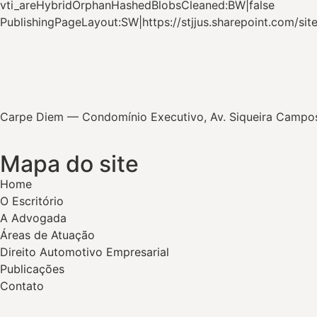
vti_areHybridOrphanHashedBlobsCleaned:BW|false
PublishingPageLayout:SW|https://stjjus.sharepoint.com/s
Carpe Diem — Condomínio Executivo, Av. Siqueira Campos, 
Mapa do site
Home
O Escritório
A Advogada
Áreas de Atuação
Direito Automotivo Empresarial
Publicações
Contato