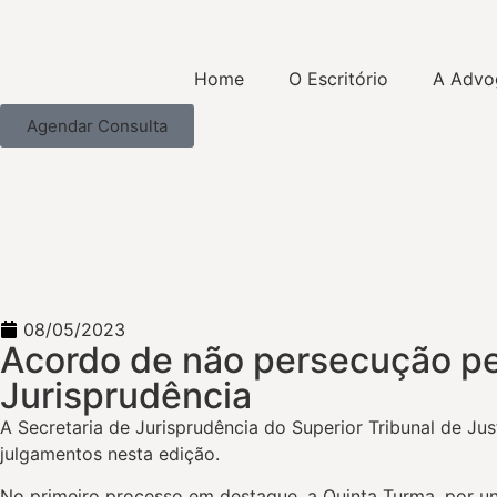
Home
O Escritório
A Advo
Agendar Consulta
08/05/2023
Acordo de não persecução pe
Jurisprudência
A
Secretaria de Jurisprudência do Superior Tribunal de Jus
julgamentos nesta edição.
No primeiro processo em destaque, a Quinta Turma, por un