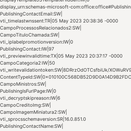
display_urn:schemas-microsoft-com:office:office#Publish
PublishingContactEmail:SW|
vti_timelastwnssent:TR|05 May 2023 20:38:36 -0000
CampoProcessosRelacionados2:SW|
CampoTituloChamada:SW|
vti_iplabelpromotionversion:IW|0
PublishingContact:IW|97
vti_previewinvalidtime:TX|05 May 2023 20:37:17 -0000
CampoCategoria2:IW|50
vti_writevalidationtoken:SW|8DRrzOdOTCsfbiUk/XOWuR
ContentTypeId:SW|0x010100C568DB52D9D0A14D9B2F
CampoMinistros:SW|
PublishingIsFurlPage:IW|0
vti_decryptskipreason:IW|6
CampoCreditoImg:SW|
CampoImagemMiniatura2:SW|
vti_sprocsschemaversion:SR|16.0.851.0
PublishingContactName:SW|