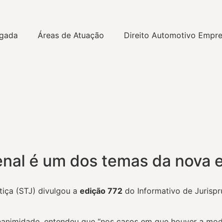
gada
Áreas de Atuação
Direito Automotivo Empre
nal é um dos temas da nova e
tiça (STJ) divulgou a
edição 772
do Informativo de Jurispr
animidade, entendeu que “nos casos em que houver a modifi