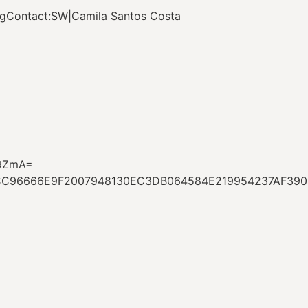
ingContact:SW|Camila Santos Costa
V9ZmA=
DCC96666E9F2007948130EC3DB064584E219954237AF39