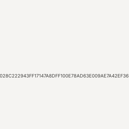
0028C222943FF17147A8DFF100E78AD63E009AE7A42EF3