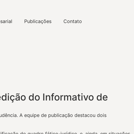
sarial
Publicações
Contato
dição do Informativo de
udência. A equipe de publicação destacou dois
cação do quadro fático-jurídico, e, ainda, em situações