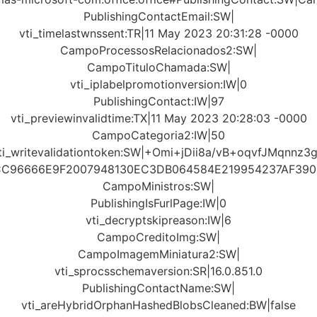
PublishingContactEmail:SW|
vti_timelastwnssent:TR|11 May 2023 20:31:28 -0000
CampoProcessosRelacionados2:SW|
CampoTituloChamada:SW|
vti_iplabelpromotionversion:IW|0
PublishingContact:IW|97
vti_previewinvalidtime:TX|11 May 2023 20:28:03 -0000
CampoCategoria2:IW|50
ti_writevalidationtoken:SW|+Omi+jDii8a/vB+oqvfJMqnnz3
DCC96666E9F2007948130EC3DB064584E219954237AF39
CampoMinistros:SW|
PublishingIsFurlPage:IW|0
vti_decryptskipreason:IW|6
CampoCreditoImg:SW|
CampoImagemMiniatura2:SW|
vti_sprocsschemaversion:SR|16.0.851.0
PublishingContactName:SW|
vti_areHybridOrphanHashedBlobsCleaned:BW|false