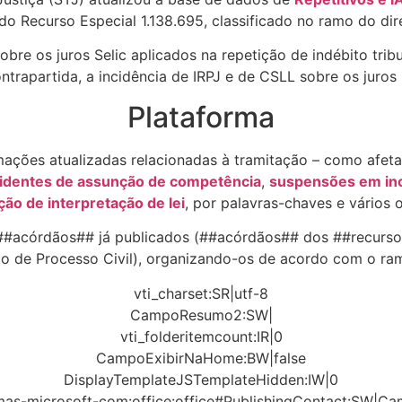
 do Recurso Especial
1.138.695
, classificado no ramo do dir
bre os juros Selic aplicados na repetição de indébito tri
rapartida, a incidência de IRPJ e de CSLL sobre os juros 
Plataforma
mações atualizadas relacionadas à tramitação – como afet
cidentes de assunção de competência
,
suspensões em inc
ão de interpretação de lei
, por palavras-chaves e vários o
 ##acórdãos## já publicados (##acórdãos## dos ##recursos 
 de Processo Civil), organizando-os de acordo com o ramo
vti_charset:SR|utf-8
CampoResumo2:SW|
vti_folderitemcount:IR|0
CampoExibirNaHome:BW|false
DisplayTemplateJSTemplateHidden:IW|0
mas-microsoft-com:office:office#PublishingContact:SW|Ca