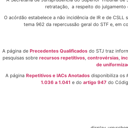
retratação,
a respeito do julgamento
O acórdão estabelece a não incidência de IR e de CSLL so
tema 962 da repercussão geral do STF e, em cont
A página de
Precedentes Qualificados
do STJ traz infor
pesquisas sobre
recursos repetitivos
,
controvérsias
,
in
de uniformizaç
A página
Repetitivos e IACs Anotados
disponibiliza os
1.036 a 1.041
e do
artigo 947
do Código
display_urn:sche