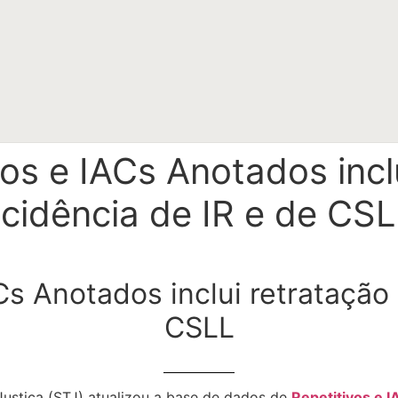
os e IACs Anotados incl
ncidência de IR e de CS
Cs Anotados inclui retratação 
CSLL
 Justiça (STJ) atualizou a base de dados de
Repetitivos e 