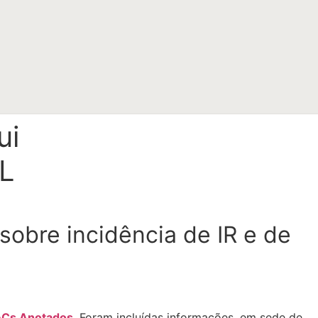
ui
LL
sobre incidência de IR e de
IACs Anotados
.
Foram incluídas informações,
em sede de