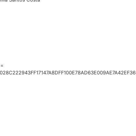
g=
0028C222943FF17147A8DFF100E78AD63E009AE7A42EF3