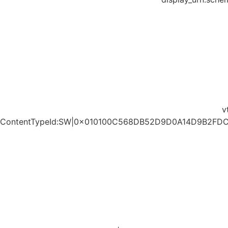
v
ContentTypeId:SW|0x010100C568DB52D9D0A14D9B2F