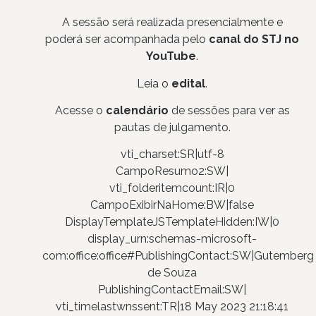
A sessão será realizada presencialmente e
poderá ser acompanhada pelo
canal do STJ no
YouTube
.
Leia o
edital
.
Acesse o
calendário
de sessões para ver as
pautas de julgamento.
vti_charset:SR|utf-8
CampoResumo2:SW|
vti_folderitemcount:IR|0
CampoExibirNaHome:BW|false
DisplayTemplateJSTemplateHidden:IW|0
display_urn:schemas-microsoft-
com:office:office#PublishingContact:SW|Gutemberg
de Souza
PublishingContactEmail:SW|
vti_timelastwnssent:TR|18 May 2023 21:18:41