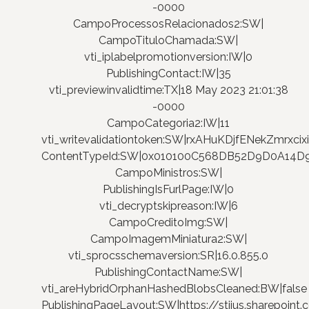
-0000
CampoProcessosRelacionados2:SW|
CampoTituloChamada:SW|
vti_iplabelpromotionversion:IW|0
PublishingContact:IW|35
vti_previewinvalidtime:TX|18 May 2023 21:01:38
-0000
CampoCategoria2:IW|11
vti_writevalidationtoken:SW|rxAHuKDjfENekZmrxci
ContentTypeId:SW|0x010100C568DB52D9D0A14
CampoMinistros:SW|
PublishingIsFurlPage:IW|0
vti_decryptskipreason:IW|6
CampoCreditoImg:SW|
CampoImagemMiniatura2:SW|
vti_sprocsschemaversion:SR|16.0.855.0
PublishingContactName:SW|
vti_areHybridOrphanHashedBlobsCleaned:BW|false
PublishingPageLayout:SW|https://stjjus.sharepoi