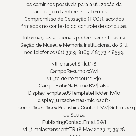
os caminhos possíveis para a utilização da
arbitragem também nos Termos de
Compromisso de Cessação (TCCs), acordos
firmados no contexto do controle de condutas.
Informações adicionais podem ser obtidas na
Seção de Museu e Memória Institucional do STJ,
nos telefones (61) 3319-8169 / 8373 / 8559.
vti_charset:SR|utf-8
CampoResumo2:SW|
vti_folderitemcount:IR|0
CampoExibirNaHome:BW|false
DisplayTemplateJSTemplateHidden:IW|0
display_urn:schemas-microsoft-
com:office:office#PublishingContact:SW|Gutemberg
de Souza
PublishingContactEmail:SW|
vti_timelastwnssent:TR|18 May 2023 23:39:28