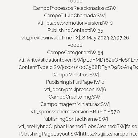
-0000
CampoProcessosRelacionados2:SW|
CampoTituloChamada:SW|
vti_iplabelpromotionversion:IW|0
PublishingContact:IW|35
vti_previewinvalidtime:TX|18 May 2023 23:37:26
-0000
CampoCategoria2:IW|54
vti_writevalidationtoken:SW|pLdFMD182eOHeS5Lh
ContentTypeId:SW|0x010100C568DB52D9D0A14
CampoMinistros:SW|
PublishingIsFurlPage:IW|0
vti_decryptskipreason:IW|6
CampoCreditoImg:SW|
CampoImagemMiniatura2:SW|
vti_sprocsschemaversion:SR|16.0.857.0
PublishingContactName:SW|
vti_areHybridOrphanHashedBlobsCleaned:BW|false
PublishingPageLayout:SW|https://stjjus.sharepoi