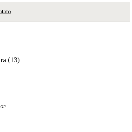
ntato
ra (13)
002