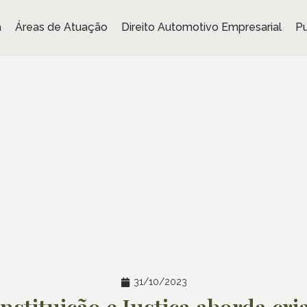
a
Áreas de Atuação
Direito Automotivo Empresarial
Pu
31/10/2023
onstituição e Justiça aborda cr