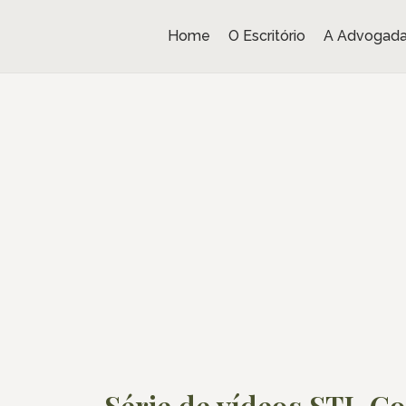
Home
O Escritório
A Advogad
Série de vídeos STJ, C