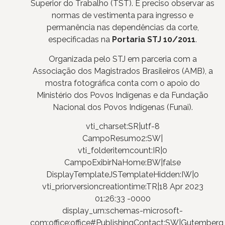
Superior do Trabalho (TST). É preciso observar as
normas de vestimenta para ingresso e
permanência nas dependências da corte,
especificadas na
Portaria STJ 10/2011
.
Organizada pelo STJ em parceria com a
Associação dos Magistrados Brasileiros (AMB), a
mostra fotográfica conta com o apoio do
Ministério dos Povos Indígenas e da Fundação
Nacional dos Povos Indígenas (Funai).
vti_charset:SR|utf-8
CampoResumo2:SW|
vti_folderitemcount:IR|0
CampoExibirNaHome:BW|false
DisplayTemplateJSTemplateHidden:IW|0
vti_priorversioncreationtime:TR|18 Apr 2023
01:26:33 -0000
display_urn:schemas-microsoft-
com:office:office#PublishingContact:SW|Gutemberg