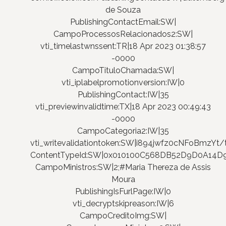
de Souza
PublishingContactEmail:SW|
CampoProcessosRelacionados2:SW|
vti_timelastwnssent:TR|18 Apr 2023 01:38:57
-0000
CampoTituloChamada:SW|
vti_iplabelpromotionversion:IW|0
PublishingContact:IW|35
vti_previewinvalidtime:TX|18 Apr 2023 00:49:43
-0000
CampoCategoria2:IW|35
vti_writevalidationtoken:SW|i894jwfz0cNFoBmzYt/
ContentTypeId:SW|0x010100C568DB52D9D0A14
CampoMinistros:SW|2;#Maria Thereza de Assis
Moura
PublishingIsFurlPage:IW|0
vti_decryptskipreason:IW|6
CampoCreditoImg:SW|