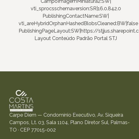
CampoImagemMiniatura2:SW|
vti_sprocsschemaversion:SR|16.0.842.0
PublishingContactName:SW|
vti_areHybridOrphanHashedBlobsCleaned:BW|false
PublishingPageLayout:SW|https://stjjus.sharepoi
Layout Conteúdo Padrão Portal STJ
Carpe Diem — Condomínio Executivo, Av. Siqueira
Campos, Lt. 03, Sala 1104, Plano Diretor Sul, Palmas-
TO · CEP 77015-002