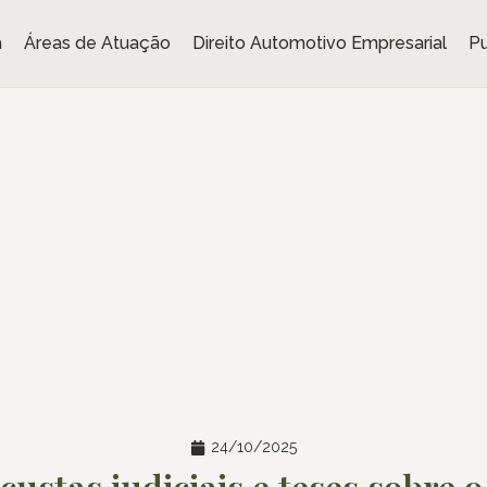
a
Áreas de Atuação
Direito Automotivo Empresarial
Pu
24/10/2025
custas judiciais e teses sobre