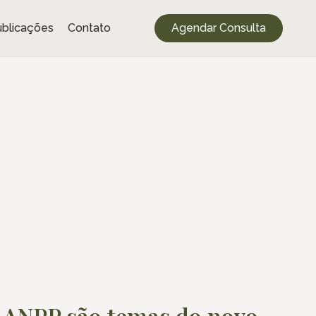
blicações
Contato
Agendar Consulta
 o ANPP são temas do novo